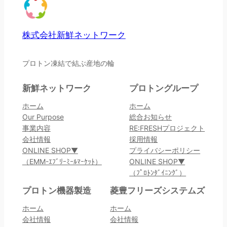
株式会社新鮮ネットワーク
プロトン凍結で結ぶ産地の輪
新鮮ネットワーク
プロトングループ
ホーム
ホーム
Our Purpose
総合お知らせ
事業内容
RE:FRESHプロジェクト
会社情報
採用情報
ONLINE SHOP▼
プライバシーポリシー
（EMM-ｴﾌﾞﾘｰﾐｰﾙﾏｰｹｯﾄ）
ONLINE SHOP▼
（ﾌﾟﾛﾄﾝﾀﾞｲﾆﾝｸﾞ）
プロトン機器製造
菱豊フリーズシステムズ
ホーム
ホーム
会社情報
会社情報