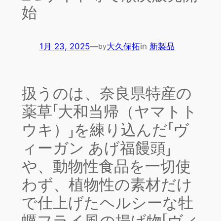
始
1月 23, 2025
—
大久保拓
in
新製品
by
扱うのは、奈良県特産の
薬草「大和当帰（ヤマトト
ウキ）」を練り込んだ「ヴ
ィーガン あげ福饅頭」
や、動物性食品を一切使
わず、植物性の素材だけ
で仕上げたヘルシーな牡