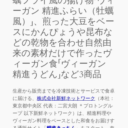
蠣フライ風の揚げ物「ヴィ
ーガン 精進ふらい（牡蠣
風）」、煎った大豆をベー
スにかんぴょうや昆布な
どの乾物を合わせ自然由
来の素材だけで作ったヴ
ィーガン食「ヴィーガン
精進うどん」など3商品
生産から販売までを冷凍技術とサービスで食卓
に届ける、
株式会社新鮮ネットワーク
（本社：
東京都中央区 代表：二宮大朗 ＊プロトングル
ープ 以下新鮮ネットワーク）は、精進料理や
ヴィーガン料理をベースとした和食をお届けす
る通販サイト「
精進きっちん
」をスタート。奈