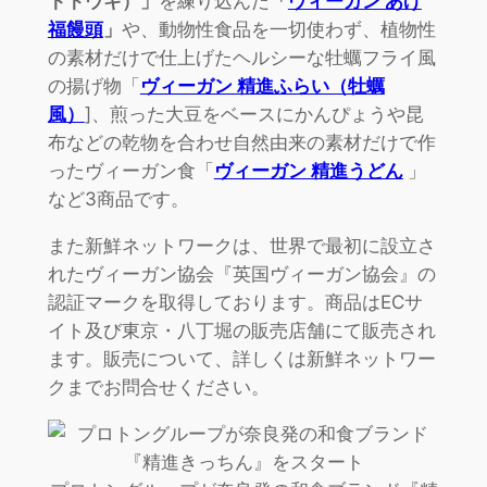
トトウキ）」
を練り込んだ
「
ヴィーガン あげ
福饅頭
」
や、動物性食品を一切使わず、植物性
の素材だけで仕上げたヘルシーな牡蠣フライ風
の揚げ物「
ヴィーガン 精進ふらい（牡蠣
風）
]、煎った大豆をベースにかんぴょうや昆
布などの乾物を合わせ自然由来の素材だけで作
ったヴィーガン食「
ヴィーガン 精進うどん
」
など3商品です。
また新鮮ネットワークは、世界で最初に設立さ
れたヴィーガン協会『英国ヴィーガン協会』の
認証マークを取得しております。商品はECサ
イト及び東京・八丁堀の販売店舗にて販売され
ます。販売について、詳しくは新鮮ネットワー
クまでお問合せください。