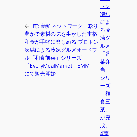
トン
凍結
によ
←
前:
新鮮ネットワーク 彩り
る冷
豊かで素材の味を生かした本格
凍グ
和食が手軽に楽しめる プロトン
ルメ
凍結による冷凍グルメオードブ
「番
ル「和食前菜」シリーズ
菜弁
「EveryMealMarket（EMM）」
当」
にて販売開始
シリ
ーズ
「和
食三
菜」
が完
成。
4商