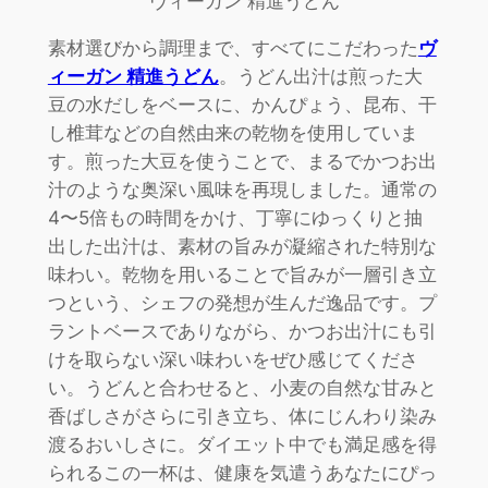
ヴィーガン 精進うどん
素材選びから調理まで、すべてにこだわった
ヴ
ィーガン 精進うどん
。うどん出汁は煎った大
豆の水だしをベースに、かんぴょう、昆布、干
し椎茸などの自然由来の乾物を使用していま
す。煎った大豆を使うことで、まるでかつお出
汁のような奥深い風味を再現しました。通常の
4〜5倍もの時間をかけ、丁寧にゆっくりと抽
出した出汁は、素材の旨みが凝縮された特別な
味わい。乾物を用いることで旨みが一層引き立
つという、シェフの発想が生んだ逸品です。プ
ラントベースでありながら、かつお出汁にも引
けを取らない深い味わいをぜひ感じてくださ
い。うどんと合わせると、小麦の自然な甘みと
香ばしさがさらに引き立ち、体にじんわり染み
渡るおいしさに。ダイエット中でも満足感を得
られるこの一杯は、健康を気遣うあなたにぴっ