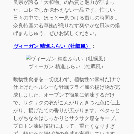
良県が誇る「大和物」の品質と魅力が詰まっ
た、コレでしか味わえない一品です。忙しい
日々の中で、ほっと一息つける癒しの時間を。
奈良特産の若草餡が織りなす爽やかな風味の揚
げまんじゅう、ぜひお試しください。
ヴィーガン 精進ふらい（牡蠣風）
：
ヴィーガン 精進ふらい（牡蠣風）
動物性食品を一切使わず、植物性の素材だけで
仕上げたヘルシーな牡蠣フライ風の揚げ物が完
成しました。オーブンで簡単に解凍するだけ
で、サクサクの衣がこんがりときつね色に仕上
がり、揚げたての香りが広がります。ベタっと
しがちな衣はしっかりとサクサク感をキープ。
プロトン凍結技術によって、重たくなりすぎ
ず、軽やかな揚げ物の食感を実現しています。