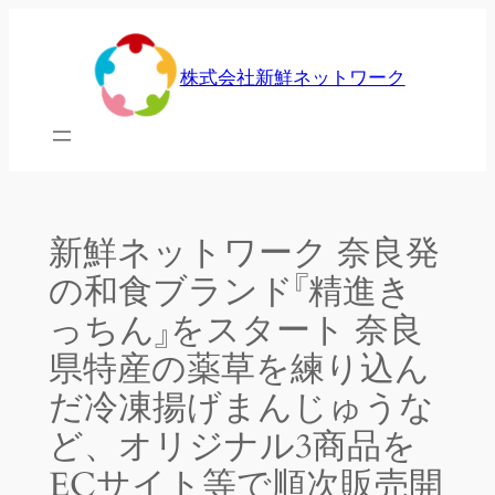
内
容
株式会社新鮮ネットワーク
を
ス
キ
ッ
プ
新鮮ネットワーク 奈良発
の和食ブランド『精進き
っちん』をスタート 奈良
県特産の薬草を練り込ん
だ冷凍揚げまんじゅうな
ど、オリジナル3商品を
ECサイト等で順次販売開