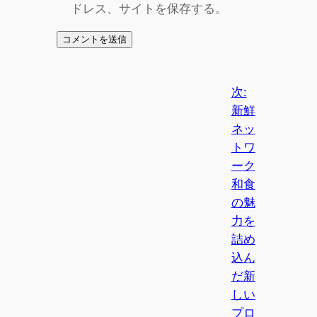
ドレス、サイトを保存する。
次:
新鮮
ネッ
トワ
ーク
和食
の魅
力を
詰め
込ん
だ新
しい
プロ