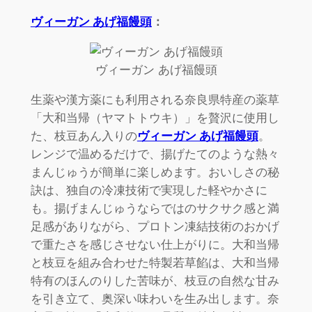
ヴィーガン あげ福饅頭
：
ヴィーガン あげ福饅頭
生薬や漢方薬にも利用される奈良県特産の薬草
「大和当帰（ヤマトトウキ）」を贅沢に使用し
た、枝豆あん入りの
ヴィーガン あげ福饅頭
。
レンジで温めるだけで、揚げたてのような熱々
まんじゅうが簡単に楽しめます。おいしさの秘
訣は、独自の冷凍技術で実現した軽やかさに
も。揚げまんじゅうならではのサクサク感と満
足感がありながら、プロトン凍結技術のおかげ
で重たさを感じさせない仕上がりに。大和当帰
と枝豆を組み合わせた特製若草餡は、大和当帰
特有のほんのりした苦味が、枝豆の自然な甘み
を引き立て、奥深い味わいを生み出します。奈