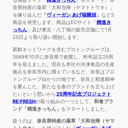
良県特産の薬草「大和当帰（ヤマトトウキ）」
を練り込んだ
「
ヴィーガン あげ福饅頭
」
など3
商品を発売します。商品はECサイト「
精進き
っちん
」及び東京・八丁堀の販売店舗にて1月
23日より取り扱い開始します。
新鮮ネットワークを含むプロトングループは
1999年10月に奈良県で創業し、昨年設立25周
年を迎えました。現在も本社や冷凍食品の生産
拠点を奈良市内に構えているなど、奈良はプロ
トングループゆかりの地です。奈良と精進精神
を重んじた、新たなる食のブランドを立ち上げ
たいという想いから
25周年記念プロジェクト
RE:FRESH
の取り組みの一つとして、
和食ブラ
ンド「精進きっちん」
をスタートしました。
扱うのは、
奈良県特産の薬草「大和当帰（ヤマ